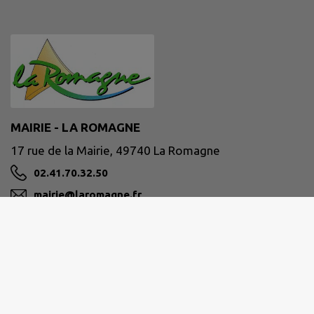
MAIRIE - LA ROMAGNE
17 rue de la Mairie, 49740 La Romagne
02.41.70.32.50
mairie@laromagne.fr
M'Y RENDRE
www.laromagne.fr/