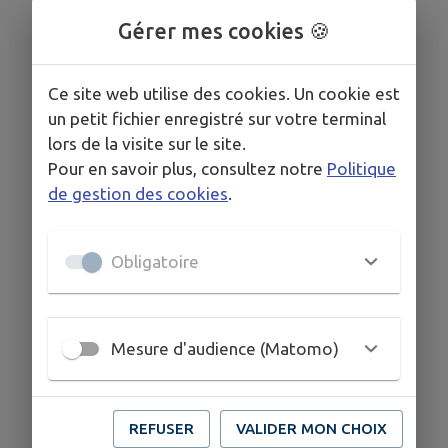
Gérer mes cookies 🍪
COORDONNÉES
Ce site web utilise des cookies. Un cookie est
61 rue Nationale
un petit fichier enregistré sur votre terminal
aspect.pierre@outlook.fr
lors de la visite sur le site.
06.61.52.20.08
Pour en savoir plus, consultez notre
Politique
de gestion des cookies
.
Obligatoire
Mesure d'audience (Matomo)
REFUSER
VALIDER MON CHOIX