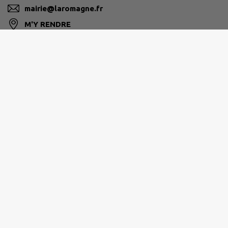
mairie@laromagne.fr
M'Y RENDRE
www.laromagne.fr/
CHOLET AGGLOMÉRATION
www.cholet.fr/
Horaires d’ouverture de la Mairie