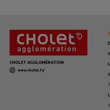
H
D
8
CHOLET AGGLOMÉRATION
L
www.cholet.fr/
8
1
1