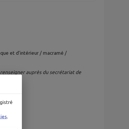
que et d’intérieur / macramé /
renseigner auprès du secrétariat de
gistré
kies
.