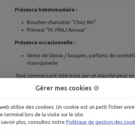
Présence hebdomadaire :
Boucher-charcutier "Chez Riri"
Primeur "M. FRAJ Anouar"
Présence occasionnelle :
Vente de bijoux / bougies, parfums de cosméti
maroquinerie
Tout commerçant intéressé par ce marché peut se 
Mairie au
02.41.70.32.50
Gérer mes cookies 🍪
Publié par La Mairie de La Romagne
web utilise des cookies. Un cookie est un petit fichier enre
e terminal lors de la visite sur le site.
 savoir plus, consultez notre
Politique de gestion des coo