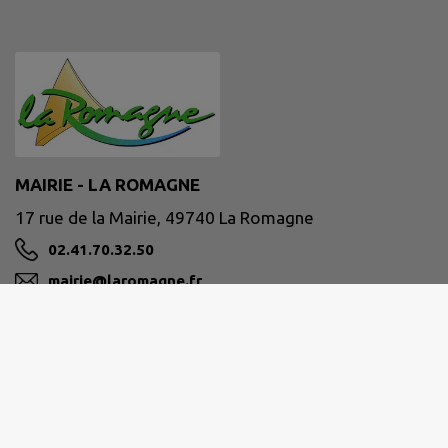
MAIRIE - LA ROMAGNE
17 rue de la Mairie, 49740 La Romagne
02.41.70.32.50
mairie@laromagne.fr
M'Y RENDRE
www.laromagne.fr/