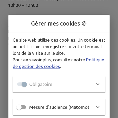
10h00 – 12h00
Pour toutes les autres opérations postales et
Gérer mes cookies 🍪
bancaires :
La Poste de Cholet Travot – 71 place Travot
Lundi à vendredi : 9h00 – 12h30 / 14h00 - 18h30
Ce site web utilise des cookies. Un cookie est
Samedi : 9h00- 12h30
un petit fichier enregistré sur votre terminal
lors de la visite sur le site.
Pour en savoir plus, consultez notre
Politique
Publié par La Mairie de La Romagne
de gestion des cookies
.
Obligatoire
Mesure d'audience (Matomo)