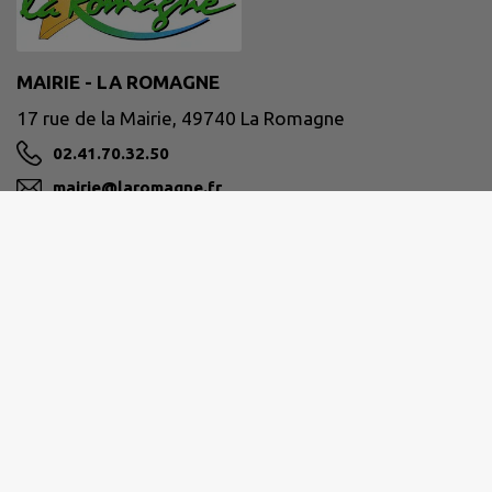
MAIRIE - LA ROMAGNE
17 rue de la Mairie, 49740 La Romagne
02.41.70.32.50
mairie@laromagne.fr
M'Y RENDRE
www.laromagne.fr/
CHOLET AGGLOMÉRATION