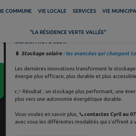
RE COMMUNE
VIE LOCALE
SERVICES
VIE MUNICIP
ET SI ON PARLAIT ... STOCKAGE
Publié le lundi 02 mars 2026 - SAS ENR PHOTO SOL'R
"LA RÉSIDENCE VERTE VALLÉE"
SAS ENR PHOTO SOL'R
🔋
Stockage solaire
: les avancées qui changent to
Les dernières innovations transforment le stockage 
énergie plus efficace, plus durable et plus accessible
👉 Résultat : un stockage plus performant, une éner
plus vers une autonomie énergétique durable.
Vous voulez en savoir plus, 📞
contactez Cyril au 07
avec vous les différentes modalités qui s'offrent à 