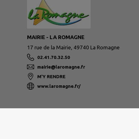
MAIRIE - LA ROMAGNE
17 rue de la Mairie, 49740 La Romagne
02.41.70.32.50
mairie@laromagne.fr
M'Y RENDRE
www.laromagne.fr/