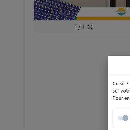
1
/
1
Ce site 
sur votr
Pour en