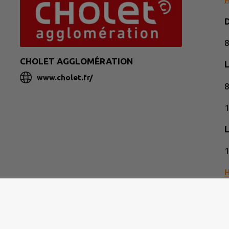
D
8
CHOLET AGGLOMÉRATION
L
www.cholet.fr/
8
1
1
D
9