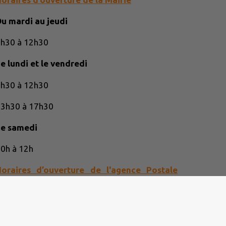
u mardi au jeudi
h30 à 12h30
e lundi et le vendredi
h30 à 12h30
3h30 à 17h30
Le samedi
0h à 12h
Horaires d’ouverture de l'agence Postale
Communale
u lundi au jeudi
h15 à 12h15