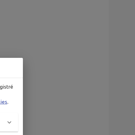
gistré
kies
.